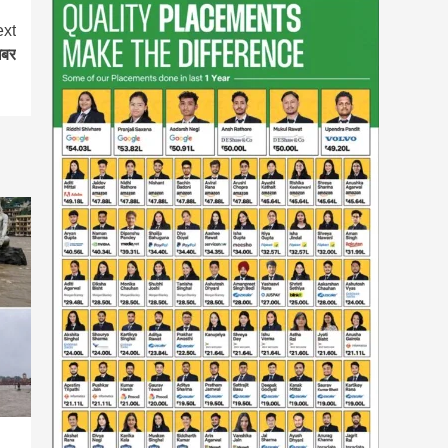
xt
खबर