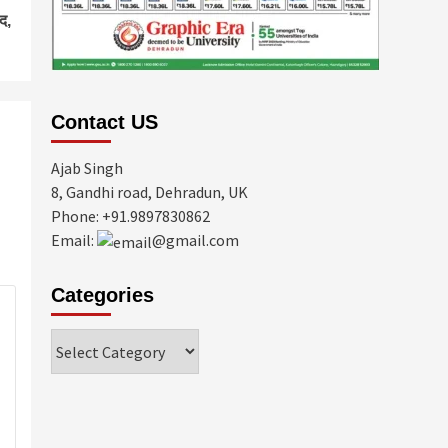
द,
Contact US
Ajab Singh
8, Gandhi road, Dehradun, UK
Phone: +91.9897830862
Email:
@gmail.com
Categories
Categories