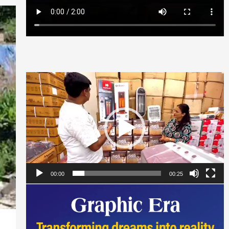
Video
Player
00:00
00:25