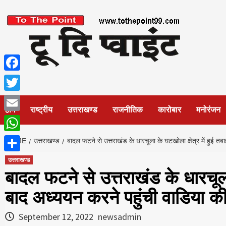
Skip
to
content
Facebook
Twitter
होम
राष्ट्रीय
उत्तराखण्ड
राजनीतिक
कारोबार
मनोरंजन
Email
WhatsApp
HOME
उत्तराखण्ड
बादल फटने से उत्तराखंड के धारचूला के घटखोला क्षेत्र में हुई त
Share
उत्तराखण्ड
बादल फटने से उत्तराखंड के धारचूला 
बाद अध्ययन करने पहुंची वाडिया क
September 12, 2022
newsadmin