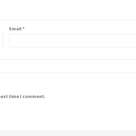
Email
*
 next time I comment.