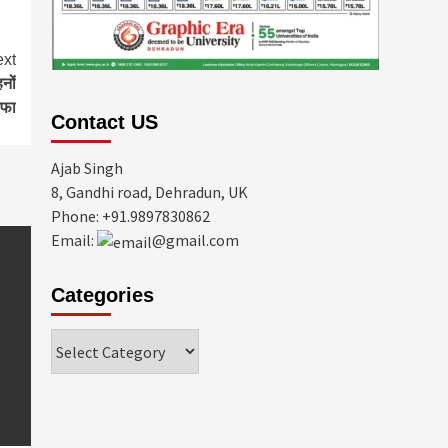
xt
नों
हफा
Contact US
Ajab Singh
8, Gandhi road, Dehradun, UK
Phone: +91.9897830862
Email:
@gmail.com
Categories
Categories