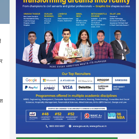
ी
कर
ास