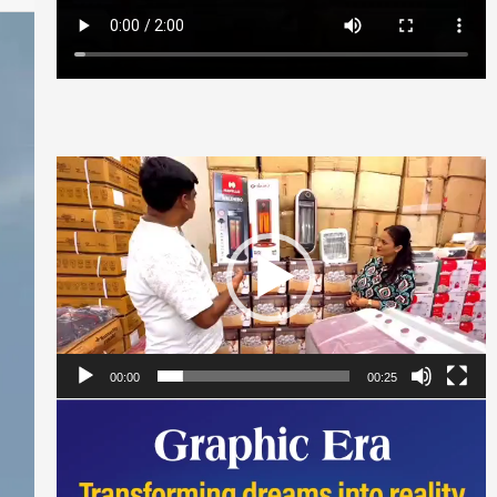
Video
Player
00:00
00:25