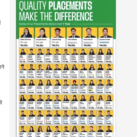
म
ाने
को