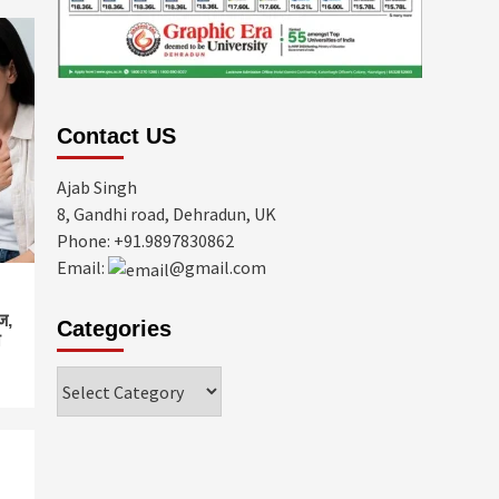
Contact US
Ajab Singh
8, Gandhi road, Dehradun, UK
Phone: +91.9897830862
Email:
@gmail.com
ज,
Categories
ो
Categories