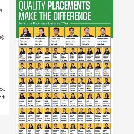
मण
ाई
xt
छाड़