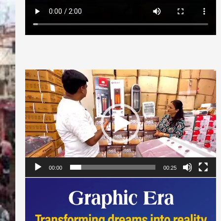
Video
Player
00:00
00:25