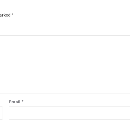
marked
*
Email
*