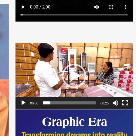
Video
Player
00:00
00:25