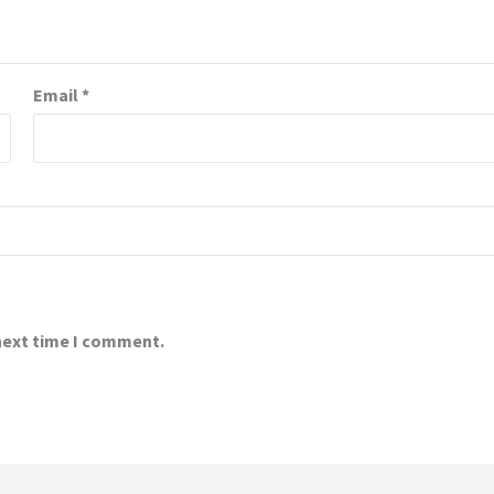
Email
*
 next time I comment.