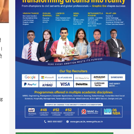
ी
ी।
ो
ुड