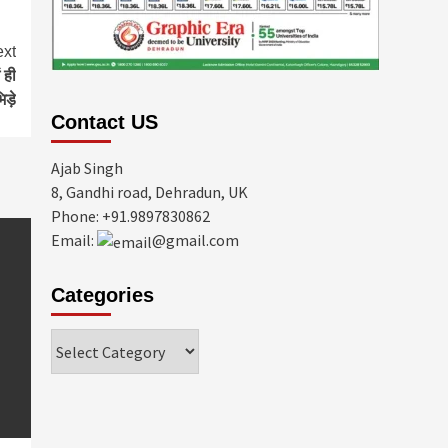
xt
 ही
िड़े
Contact US
Ajab Singh
8, Gandhi road, Dehradun, UK
Phone: +91.9897830862
Email:
@gmail.com
Categories
Categories