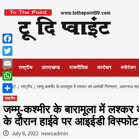
Skip
to
content
Facebook
Twitter
होम
राष्ट्रीय
उत्तराखण्ड
राजनीतिक
कारोबार
मनोरंजन
Email
WhatsApp
HOME
राष्ट्रीय
जम्मू-कश्मीर के बारामूला में लश्कर का आतंकी गिरफ्तार, अमरनाथ य
Share
राष्ट्रीय
जम्मू-कश्मीर के बारामूला में लश्
के दौरान हाईवे पर आइईडी विस्फोट
July 9, 2022
newsadmin