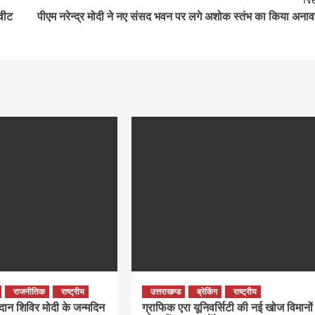
्वीट
पीएम नरेन्द्र मोदी ने नए संसद भवन पर लगे अशोक स्तंभ का किया अना
राजनीतिक
राष्ट्रीय
उत्तराखण्ड
ब्रेकिंग
राष्ट्रीय
तदान शिविर मोदी के जन्मदिन
ग्राफिक एरा यूनिवर्सिटी की नई खोज विमानों