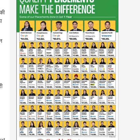
सकी
ा
ान
री
xt