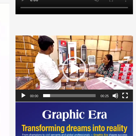
Video
Player
00:00
00:25