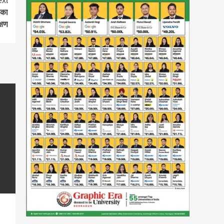
xt
 का
्षण