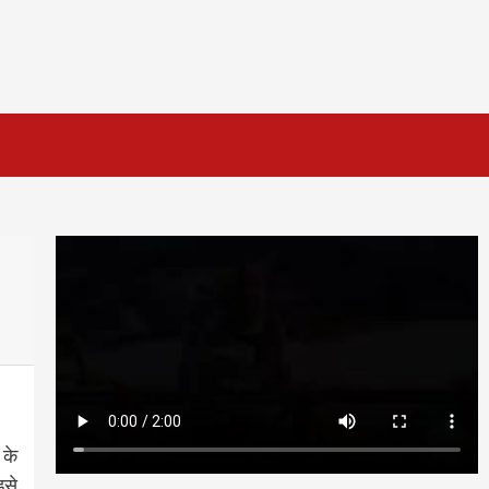
 के
इसे