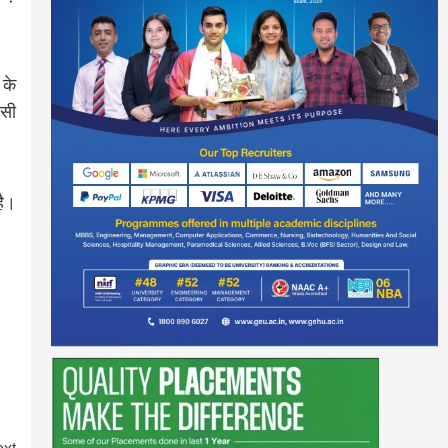
 के
ैसी
है।