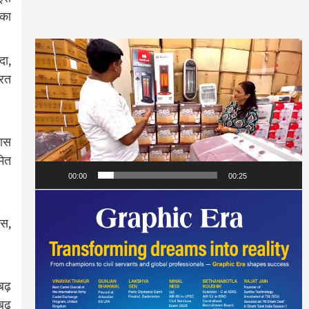
 का
Video
दा,
Player
ूरत
खास
मित
00:00
00:25
ैस,
।
बढ़
बढ़