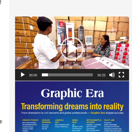
ं
Video
Player
00:00
00:25
के