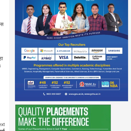
ेस
हा
े
xt