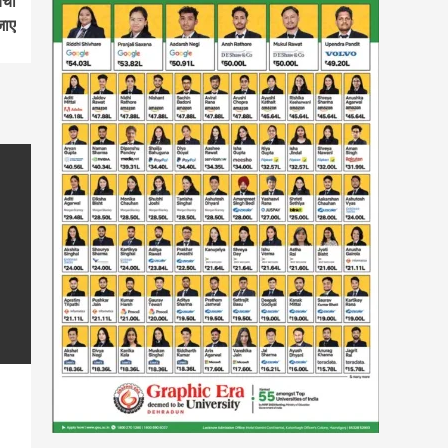
्चा
जाए