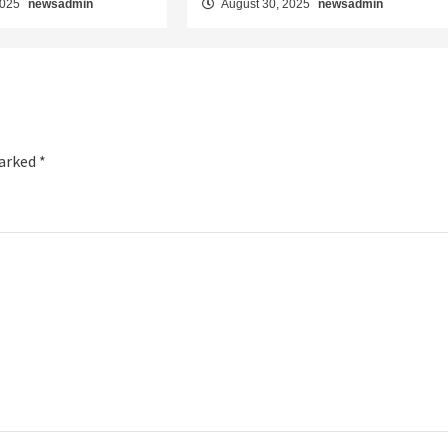
2025
newsadmin
August 30, 2025
newsadmin
marked
*