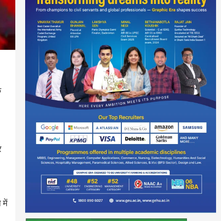
े
र
में